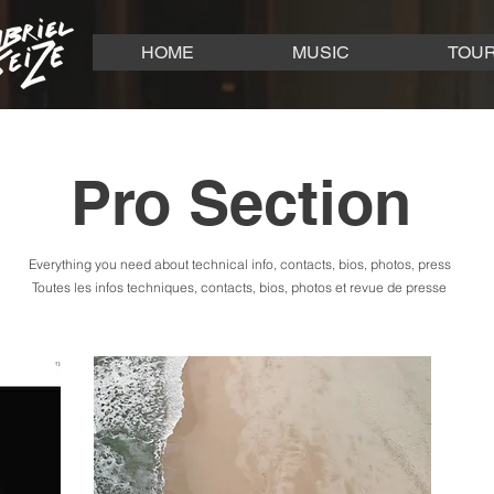
HOME
MUSIC
TOU
Pro Section
Everything you need about technical info, contacts, bios, photos, press
Toutes les infos techniques, contacts, bios, photos et revue de presse